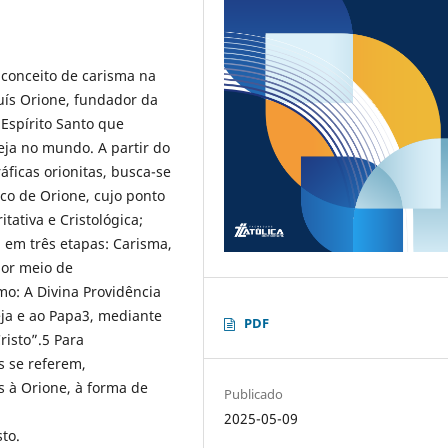
 conceito de carisma na
Luís Orione, fundador da
Espírito Santo que
eja no mundo. A partir do
áficas orionitas, busca-se
co de Orione, cujo ponto
itativa e Cristológica;
 em três etapas: Carisma,
por meio de
o: A Divina Providência
eja e ao Papa3, mediante
PDF
risto”.5 Para
s se referem,
 à Orione, à forma de
Publicado
2025-05-09
sto.